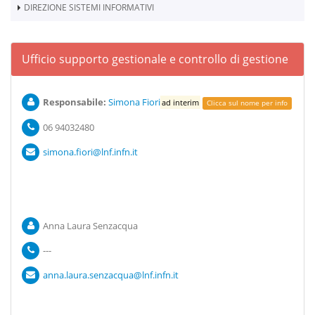
DIREZIONE SISTEMI INFORMATIVI
Ufficio supporto gestionale e controllo di gestione
Responsabile:
Simona Fiori
ad interim
Clicca sul nome per info
06 94032480
simona.fiori@lnf.infn.it
Anna Laura Senzacqua
---
anna.laura.senzacqua@lnf.infn.it