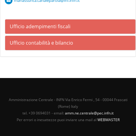
mariassunta.canaleparola@lnf.infn.it
Ufficio adempimenti fiscali
Ufficio contabilità e bilancio
Amministrazione Centrale - INFN Via Enrico Fermi , 54 - 00044 Frascati
(Rome) Italy
tel. +39 0694031 - email:
amm.ne.centrale@pec.infn.it
Per errori o inesattezze puoi inviare una mail al
WEBMASTER