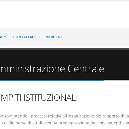
TÀ
CONTATTACI
EMERGENZE
mministrazione Centrale
OMPITI ISTITUZIONALI
zio sovrintende i processi relativi all’instaurazione del rapporto d
ca e alle borse di studio con la predisposizione dei conseguenti cont