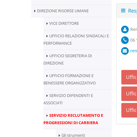
Res
DIREZIONE RISORSE UMANE
VICE DIRETTORE
Ren
UFFICIO RELAZIONI SINDACALI E
06
PERFORMANCE
ren
UFFICIO SEGRETERIA DI
DIREZIONE
UFFICIO FORMAZIONE E
Uffi
BENESSERE ORGANIZZATIVO
Uffic
SERVIZIO DIPENDENTI E
ASSOCIATI
Uffi
SERVIZIO RECLUTAMENTO E
PROGRESSIONI DI CARRIERA
Gli strumenti