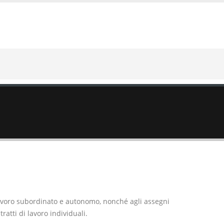
i lavoro subordinato e autonomo, nonché agli assegni
ratti di lavoro individuali.