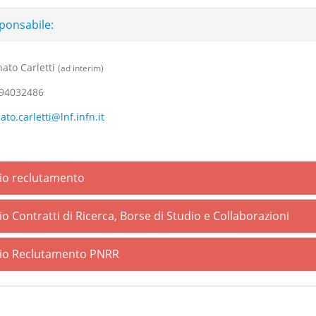
ponsabile:
ato Carletti
(ad interim)
 94032486
ato.carletti@lnf.infn.it
cio reclutamento
io Contratti di Ricerca, Borse di Studio e Collaborazioni
cio Reclutamento PNRR