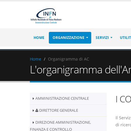
HOME
ORGANIZZAZIONE
SERVIZI
UTILI
Home
Organigramma di AC
L'organigramma dell'A
I C
AMMINISTRAZIONE CENTRALE
DIRETTORE GENERALE
Il Servi
DIREZIONE AMMINISTRAZIONE,
di ricer
FINANZA E CONTROLLO