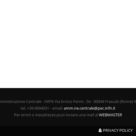
inistrazione Centrale - INFN Via Enrico Fermi , 54 - 00044 Frascati (Rome) I
tel. +39 0694031 - email:
amm.ne.centrale@pec.infn.it
Per errori o inesattezze puoi inviare una mail al
WEBMASTER
PRIVACY POLICY