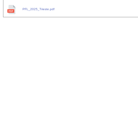
PFL_2025_Trieste.pdf